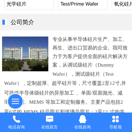
光学硅片
Test/Prime Wafer
氧化硅
公司简介
专业从事半导体硅片生产、加工、
再生、
进出口贸易的企业。我司致
力于为客户提供全面的硅片解决方
案，从调试级硅片（
Dummy
Wafer
）
，
测试级硅片（
Test
Wafer
），定制超厚、超平硅片等，尺寸覆盖
2
至
12
寸
,
并
可提供半导体级硅片的异形加工
、
单面
/
双面抛光、减
薄、切割、
MEMS
等加工和定制服务。
主要产
品包括
2
至
6
寸的
MEMS
硅晶圆片和玻璃晶圆片；
2
至
12
寸的半
导体
FAB
设备测试晶圆片；高端产品如
SOI
片，碳化
电话咨询
在线留言
在线咨询
导航项
硅片等
。